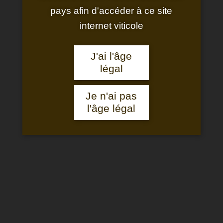
pays afin d'accéder à ce site
Partez à la découverte du domaine et de ses vignes lors de nos
internet viticole
visites guidées. Au fil des vignes, plongez dans les histoires et
anecdotes d’un lieu extraordinaire qui date du X11ème siècle.
J'ai l'âge
légal
Je n'ai pas
l'âge légal