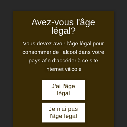
Avez‑vous l'âge
légal?
Vous devez avoir l'âge légal pour
Marché de Noël 2025
consommer de l'alcool dans votre
pays afin d'accéder à ce site
internet viticole
J'ai l'âge
légal
Je n'ai pas
l'âge légal