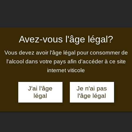
Avez‑vous l'âge légal?
 la plus récente à la plus ancienne, avec les cuvées concern
Vous devez avoir l'âge légal pour consommer de
l'alcool dans votre pays afin d'accéder à ce site
internet viticole
J'ai l'âge
Je n'ai pas
légal
l'âge légal
o —
Challenge Bio —
Argent
2024
Cuvée 1118 Blanc 2025