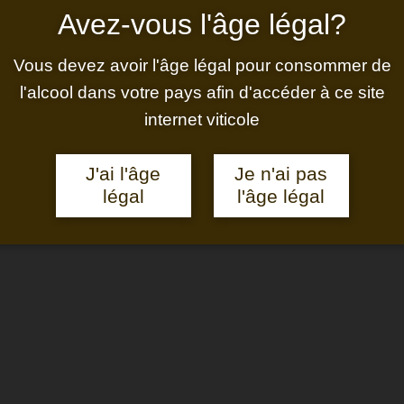
Avez‑vous l'âge légal?
8
Vous devez avoir l'âge légal pour consommer de
l'alcool dans votre pays afin d'accéder à ce site
Récompenses
internet viticole
J'ai l'âge
Je n'ai pas
légal
l'âge légal
aibles
it plus
ie