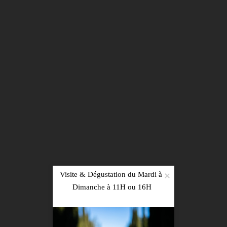
S'inscrire
Visite & Dégustation du Mardi à 
PRESSE
|
RECRUTEMENT
|
PHOTOS
|
Dimanche à 11H ou 16H

ACTUALITÉS
|
CONTACT