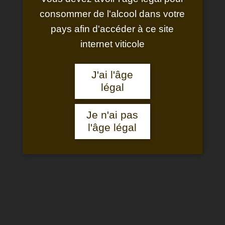
consommer de l'alcool dans votre
pays afin d'accéder à ce site
internet viticole
J'ai l'âge
ROUGE
légal
Château Saint-Pierre de Mejans
Cuvée chapelle
Je n'ai pas
l'âge légal
Sur ces terres très filtrantes qui délivrent de faibles rendements,
le principe selon lequel on extrait plus finement dans les vignes
qu’à la cave se vérifie pleinement. Ce vin rouge, d’une belle robe,
est bien équilibré entre les fruits rouges et les tannins soyeux.